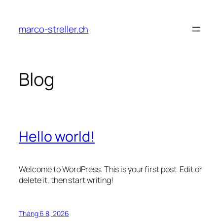
Chuyển
đến
marco-streller.ch
phần
nội
dung
Blog
Hello world!
Welcome to WordPress. This is your first post. Edit or
delete it, then start writing!
Tháng 6 8, 2026